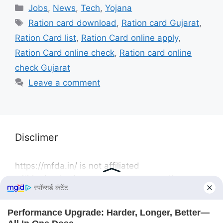
Categories
Jobs
,
News
,
Tech
,
Yojana
Tags
Ration card download
,
Ration card Gujarat
,
Ration Card list
,
Ration Card online apply
,
Ration Card online check
,
Ration card online
check Gujarat
Leave a comment
Disclimer
https://mfda.in/ is not affiliated
withhyderabadgreens group or any other
governmental or non-governmental body. Our
website is solely a news portal providing
information on the latest government Yojana,